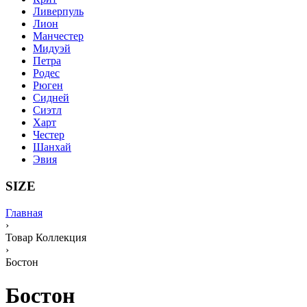
Ливерпуль
Лион
Манчестер
Мидуэй
Петра
Родес
Рюген
Сидней
Сиэтл
Харт
Честер
Шанхай
Эвия
SIZE
Главная
›
Товар Коллекция
›
Бостон
Бостон