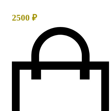
выбрать
на
странице
2500
₽
товара.