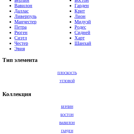
Берлин
Бостон
Вавилон
Гарден
Даллас
Крит
Ливерпуль
Лион
Манчестер
Мидуэй
Петра
Родес
Рюген
Сидней
Сиэтл
Харт
Честер
Шанхай
Эвия
Тип элемента
ПЛОСКОСТЬ
УГЛОВОЙ
Коллекция
БЕРЛИН
БОСТОН
ВАВИЛОН
ГАРДЕН