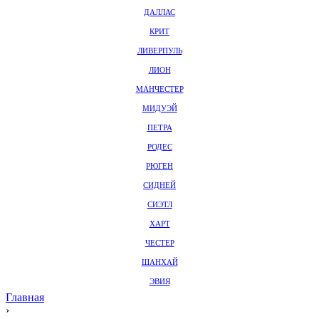
ДАЛЛАС
КРИТ
ЛИВЕРПУЛЬ
ЛИОН
МАНЧЕСТЕР
МИДУЭЙ
ПЕТРА
РОДЕС
РЮГЕН
СИДНЕЙ
СИЭТЛ
ХАРТ
ЧЕСТЕР
ШАНХАЙ
ЭВИЯ
Главная
›